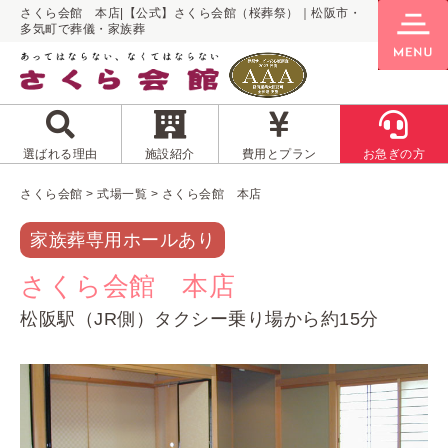
さくら会館 本店|【公式】さくら会館（桜葬祭）｜松阪市・
多気町で葬儀・家族葬
選ばれる理由
施設紹介
費用とプラン
お急ぎの方
さくら会館
>
式場一覧
>
さくら会館 本店
家族葬専用ホールあり
さくら会館 本店
松阪駅（JR側）タクシー乗り場から約15分