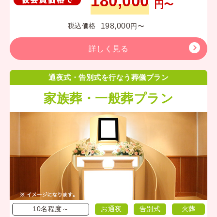
180,000
円〜
198,000
税込価格
円〜
詳しく見る
通夜式・告別式を行なう葬儀プラン
家族葬・一般葬プラン
10名程度～
お通夜
告別式
火葬