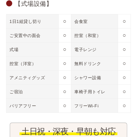
【式場設備】
○
○
1日1組貸し切り
会食室
○
○
ご安置中の面会
控室（和室）
○
○
式場
電子レンジ
○
○
控室（洋室）
無料ドリンク
○
○
アメニティグッズ
シャワー設備
○
○
ご宿泊
車椅子用トイレ
○
○
バリアフリー
フリーWi-Fi
土日祝・深夜・早朝も対応