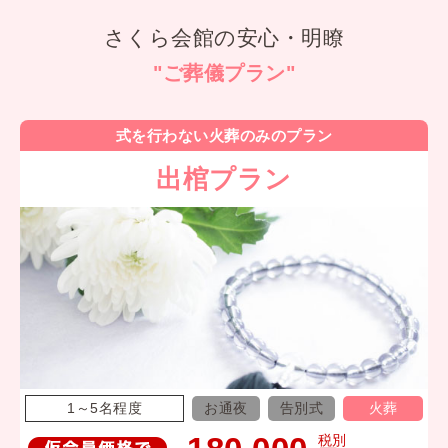
さくら会館の安⼼・明瞭
"ご葬儀プラン"
式を行わない火葬のみのプラン
出棺プラン
1～5名程度
お通夜
告別式
火葬
税別