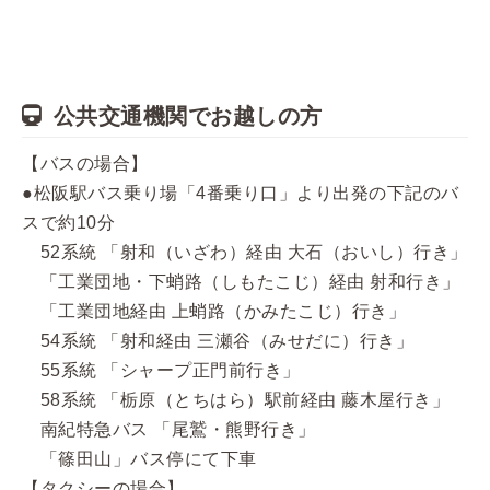
公共交通機関でお越しの方
【バスの場合】
●松阪駅バス乗り場「4番乗り口」より出発の下記のバ
スで約10分
52系統 「射和（いざわ）経由 大石（おいし）行き」
「工業団地・下蛸路（しもたこじ）経由 射和行き」
「工業団地経由 上蛸路（かみたこじ）行き」
54系統 「射和経由 三瀬谷（みせだに）行き」
55系統 「シャープ正門前行き」
58系統 「栃原（とちはら）駅前経由 藤木屋行き」
南紀特急バス 「尾鷲・熊野行き」
「篠田山」バス停にて下車
【タクシーの場合】