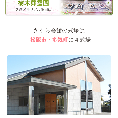
さくら会館
の式場は
に
４
式場
松阪市・多気町